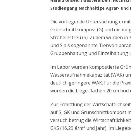
Harald Unseld (Masterarbeit, Hochsch
Studiengang Nachhaltige Agrar- und 
Die vorliegende Untersuchung ermitt
Grünschnittkompost (G) und die mögl
Stroheinstreu (S). Zudem wurden in 
und S als sogenannte Tierwohlparame
Gruppenhaltung und Einzelhaltung u
Im Labor wurden kompostierte Grüns
Wasseraufnahmekapazität (WAK) unte
deutlich geringere WAK. Für die Pra
wurden die Liege-flächen 20 cm hoch 
Zur Ermittlung der Wirtschaftlichke
auf S, GK und Grünschnittkompost m
versuch betrug die Wirtschaftlichkeit
GKS (16,29 €/m² und Jahr). Im Liege