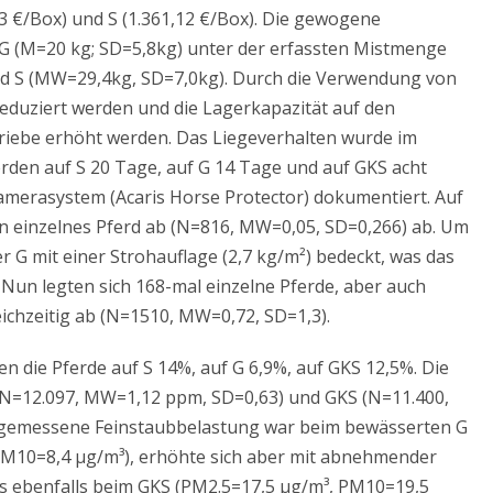
73 €/Box) und S (1.361,12 €/Box). Die gewogene
G (M=20 kg; SD=5,8kg) unter der erfassten Mistmenge
d S (MW=29,4kg, SD=7,0kg). Durch die Verwendung von
reduziert werden und die Lagerkapazität auf den
triebe erhöht werden. Das Liegeverhalten wurde im
rden auf S 20 Tage, auf G 14 Tage und auf GKS acht
amerasystem (Acaris Horse Protector) dokumentiert. Auf
in einzelnes Pferd ab (N=816, MW=0,05, SD=0,266) ab. Um
 G mit einer Strohauflage (2,7 kg/m²) bedeckt, was das
 Nun legten sich 168-mal einzelne Pferde, aber auch
eichzeitig ab (N=1510, MW=0,72, SD=1,3).
 die Pferde auf S 14%, auf G 6,9%, auf GKS 12,5%. Die
(N=12.097, MW=1,12 ppm, SD=0,63) und GKS (N=11.400,
 gemessene Feinstaubbelastung war beim bewässerten G
 PM10=8,4 µg/m³), erhöhte sich aber mit abnehmender
s ebenfalls beim GKS (PM2.5=17,5 µg/m³, PM10=19,5