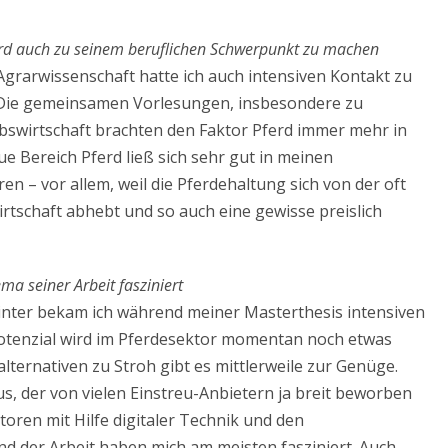
rd auch zu seinem beruflichen Schwerpunkt zu machen
rarwissenschaft hatte ich auch intensiven Kontakt zu
 Die gemeinsamen Vorlesungen, insbesondere zu
bswirtschaft brachten den Faktor Pferd immer mehr in
e Bereich Pferd ließ sich sehr gut in meinen
ren – vor allem, weil die Pferdehaltung sich von der oft
rtschaft abhebt und so auch eine gewisse preislich
a seiner Arbeit fasziniert
inter bekam ich während meiner Masterthesis intensiven
Potenzial wird im Pferdesektor momentan noch etwas
ternativen zu Stroh gibt es mittlerweile zur Genüge.
s, der von vielen Einstreu-Anbietern ja breit beworben
toren mit Hilfe digitaler Technik und den
 der Arbeit haben mich am meisten fasziniert. Auch