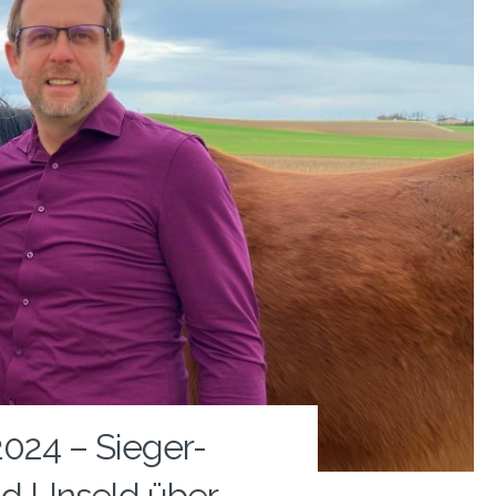
024 – Sieger-
ld Unseld über