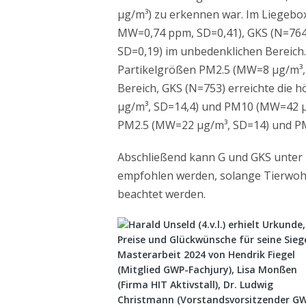
µg/m³) zu erkennen war. Im Liegebo
MW=0,74 ppm, SD=0,41), GKS (N=76
SD=0,19) im unbedenklichen Bereich.
Partikelgrößen PM2.5 (MW=8 µg/m³,
Bereich, GKS (N=753) erreichte die
µg/m³, SD=14,4) und PM10 (MW=42 µg
PM2.5 (MW=22 µg/m³, SD=14) und PM
Abschließend kann G und GKS unter
empfohlen werden, solange Tierwoh
beachtet werden.