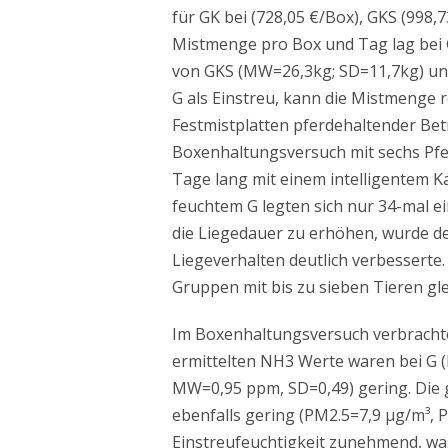
für GK bei (728,05 €/Box), GKS (998,
Mistmenge pro Box und Tag lag bei 
von GKS (MW=26,3kg; SD=11,7kg) un
G als Einstreu, kann die Mistmenge 
Festmistplatten pferdehaltender Be
Boxenhaltungsversuch mit sechs Pfe
Tage lang mit einem intelligentem K
feuchtem G legten sich nur 34-mal e
die Liegedauer zu erhöhen, wurde der
Liegeverhalten deutlich verbesserte.
Gruppen mit bis zu sieben Tieren gl
Im Boxenhaltungsversuch verbrachten
ermittelten NH3 Werte waren bei G 
MW=0,95 ppm, SD=0,49) gering. Die
ebenfalls gering (PM2.5=7,9 µg/m³,
Einstreufeuchtigkeit zunehmend, wa