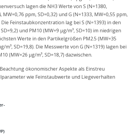
xenversuch lagen die NH3 Werte von S (N=1380,
4, MW=0,76 ppm, SD=0,32) und G (N=1333, MW=0,55 ppm,
 Die Feinstaubkonzentration lag bei S (N=1393) in den
 SD=9,2) und PM10 (MW=9 µg/m³, SD=10) im niedrigen
 höchsten Werte in den Partikelgrößen PM2.5 (MW=35
/m³, SD=19,8). Die Messwerte von G (N=1319) lagen bei
10 (MW=26 µg/m³, SD=18,7) dazwischen.
 Beachtung ökonomischer Aspekte als Einstreu
lparameter wie Feinstaubwerte und Liegeverhalten