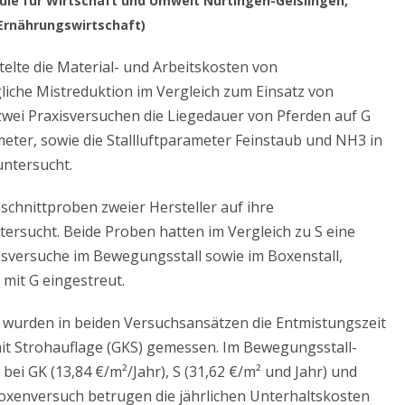
ule für Wirtschaft und Umwelt Nürtingen-Geislingen,
Ernährungswirtschaft)
elte die Material- und Arbeitskosten von
iche Mistreduktion im Vergleich zum Einsatz von
zwei Praxisversuchen die Liegedauer von Pferden auf G
ter, sowie die Stallluftparameter Feinstaub und NH3 in
ntersucht.
chnittproben zweier Hersteller auf ihre
rsucht. Beide Proben hatten im Vergleich zu S eine
xisversuche im Bewegungsstall sowie im Boxenstall,
mit G eingestreut.
it wurden in beiden Versuchsansätzen die Entmistungszeit
it Strohauflage (GKS) gemessen. Im Bewegungsstall-
 bei GK (13,84 €/m²/Jahr), S (31,62 €/m² und Jahr) und
boxenversuch betrugen die jährlichen Unterhaltskosten