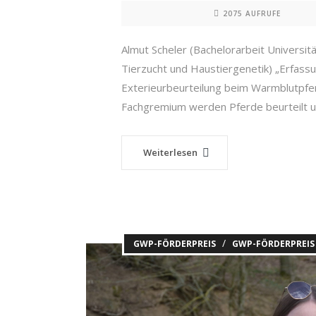
2075 AUFRUFE
Almut Scheler (Bachelorarbeit Universi
Tierzucht und Haustiergenetik) „Erfas
Exterieurbeurteilung beim Warmblutpfer
Fachgremium werden Pferde beurteilt und
Weiterlesen
/
GWP-FÖRDERPREIS
GWP-FÖRDERPREIS 