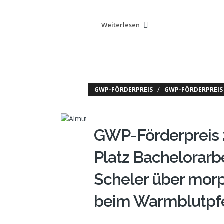
Weiterlesen
/
GWP-FÖRDERPREIS
GWP-FÖRDERPREIS 
GWP-Förderpreis 
Platz Bachelorarb
Scheler über mor
beim Warmblutpf