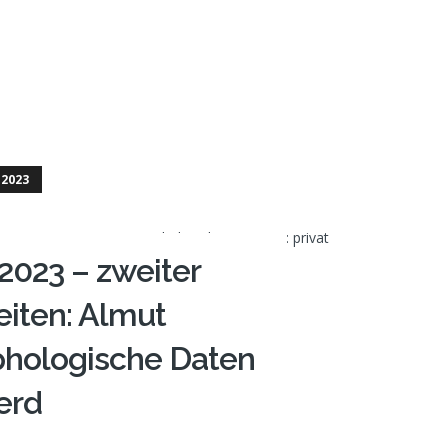
2023
2023 – zweiter
eiten: Almut
phologische Daten
erd