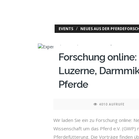
/
EVENTS
NEUES AUS DER PFERDEFORS
Forschung online:
Luzerne, Darmmik
Pferde
4010 AUFRUFE
Wir laden Sie ein zu Forschung online: 
Wissenschaft um das Pferd e.V. (GWP) m
Pferdefütterung. Die Vorträge finden üb