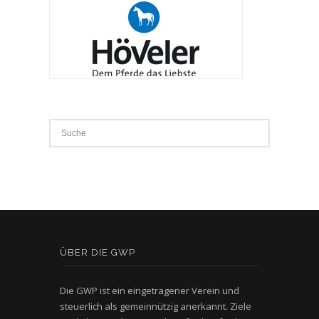
ÜBER DIE GWP
Die GWP ist ein eingetragener Verein und
steuerlich als gemeinnützig anerkannt. Ziele